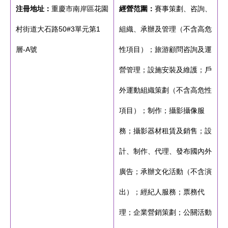
注冊地址：
重慶市南岸區花園
經營范圍：
賽事策劃、咨詢、
村街道大石路50#3單元第1
組織、承辦及管理（不含高危
層-A號
性項目）；旅游顧問咨詢及運
營管理；設施安裝及維護；戶
外運動組織策劃（不含高危性
項目）；制作；攝影攝像服
務；攝影器材租賃及銷售；設
計、制作、代理、發布國內外
廣告；承辦文化活動（不含演
出）；經紀人服務；票務代
理；企業營銷策劃；公關活動