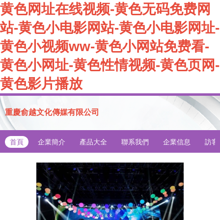
黄色网址在线视频-黄色无码免费网
站-黄色小电影网站-黄色小电影网址-
黄色小视频ww-黄色小网站免费看-
黄色小网址-黄色性情视频-黄色页网-
黄色影片播放
重慶俞越文化傳媒有限公司
首頁
企業簡介
產品大全
聯系我們
企業信息
訪客