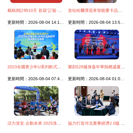
截稿倒計時10天 首屆“訂寵·杯”全國愛寵屋家居設計大賽火熱進行中，寵物服組可參賽，承辦及組織管理詳解
首站哈爾濱迎來智能重卡品鑒 第三屆中國重汽曼技術產品實況挑戰賽再燃戰火
更新時間：2026-08-04 14:16:28
更新時間：2026-08-04 13:53:26
2023全國青少年U系列軟式曲棍球西南賽區籌備賽成功舉辦 承辦與管理經驗分享
樂刻528健身嘉年華熱燃盛夏 萬人共燃，十億卡路里之約如此組織
更新時間：2026-08-04 07:47:01
更新時間：2026-08-04 01:02:04
活力淮安·企動未來 2025淮安企業馬拉松賽事策劃方案推薦
協力打造河北賽事經濟2.0版 2025年河北省賽事資源策劃運營對接洽談會成功舉行