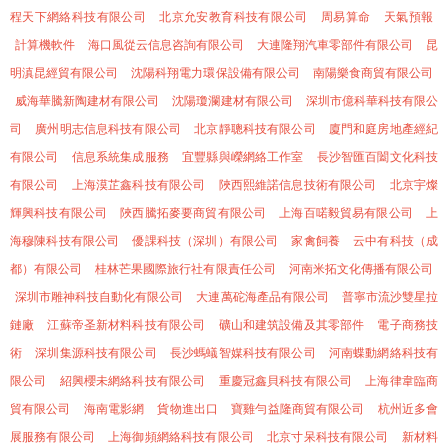
程天下網絡科技有限公司
北京允安教育科技有限公司
周易算命
天氣預報
計算機軟件
海口風從云信息咨詢有限公司
大連隆翔汽車零部件有限公司
昆
明滇昆經貿有限公司
沈陽科翔電力環保設備有限公司
南陽樂食商貿有限公司
威海華騰新陶建材有限公司
沈陽瓊瀾建材有限公司
深圳市億科華科技有限公
司
廣州明志信息科技有限公司
北京靜聰科技有限公司
廈門和庭房地產經紀
有限公司
信息系統集成服務
宜豐縣與嶸網絡工作室
長沙智匯百闔文化科技
有限公司
上海漠芷鑫科技有限公司
陜西熙維諾信息技術有限公司
北京宇燦
輝興科技有限公司
陜西騰拓麥要商貿有限公司
上海百喏毅貿易有限公司
上
海穆陳科技有限公司
優課科技（深圳）有限公司
家禽飼養
云中有科技（成
都）有限公司
桂林芒果國際旅行社有限責任公司
河南米拓文化傳播有限公司
深圳市雕神科技自動化有限公司
大連萬砣海產品有限公司
普寧市流沙雙星拉
鏈廠
江蘇帝圣新材料科技有限公司
礦山和建筑設備及其零部件
電子商務技
術
深圳集源科技有限公司
長沙螞蟻智媒科技有限公司
河南蝶動網絡科技有
限公司
紹興櫻未網絡科技有限公司
重慶冠鑫貝科技有限公司
上海律韋臨商
貿有限公司
海南電影網
貨物進出口
寶雞勻益隆商貿有限公司
杭州近多會
展服務有限公司
上海御頻網絡科技有限公司
北京寸呆科技有限公司
新材料