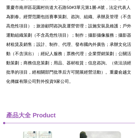
重慶市南岸區花園村街道大石路50#3單元第1層-A號，法定代表人
為劉春。經營范圍包括賽事策劃、咨詢、組織、承辦及管理（不含
高危性項目）；旅游顧問咨詢及運營管理；設施安裝及維護；戶外
運動組織策劃（不含高危性項目）；制作；攝影攝像服務；攝影器
材租賃及銷售；設計、制作、代理、發布國內外廣告；承辦文化活
動（不含演出）；經紀人服務；票務代理；企業營銷策劃；公關活
動策劃；商務信息策劃；用品、器材租賃；信息咨詢。（依法須經
批準的項目，經相關部門批準后方可開展經營活動）。重慶俞越文
化傳媒有限公司對外投資9家公司。
產品大全
Product