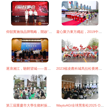
仰韶實施強品牌戰略，開啟“文化仰韶”發展新篇章
凝心聚力東方繩起，2019中國拔河俱樂部公開賽圓滿落幕
逐浪湘江，馳騁望城——首屆長沙望城國際鐵人三項賽亮點前瞻
2023楊凌農科城馬拉松賽將于4月9日鳴槍起跑，報名通道2月17日正式開啟
第三屆重慶市大學生鄉村振興創意大賽隆重開幕 承辦與管理并重，激發青春才智賦能鄉村
WaytoAGI全球黑客松2025 October圓滿落幕 全球創客齊聚，共燃AI創想火花