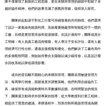
隊不僅展現了創新的工程思維，更在承辦與管理的細節中彰顯了卓
越的協作精神。他們的故事充滿了挑戰與突破，值得深入探究。
團隊的起點源于對化工行業可持續發展的共同熱情。他們選擇
了設計一家集綠色能源利用、高效廢棄物處理和智能監控于一體的
工廠，目標是實現零排放和資源循環。在設計過程中，團隊成員分
工明確：有人負責工藝流程模擬，有人專注于安全評估，還有人處
理經濟可行性分析。通過反復模擬和優化，他們解決了工廠布局中
的多個瓶頸問題，例如如何整合太陽能以減少碳排放，以及設計廢
水回收系統以降低環境影響。
成功的背后離不開精心的承辦與管理。團隊采用敏捷管理方
法，每周舉行例會，跟蹤進度并調整策略。他們利用在線協作工
具，確保所有成員能夠實時共享數據和反饋。在時間緊迫的情況
下，團隊還主動尋求外部專家的指導，從大學教授到行業工程師，
都提供了寶貴的建議。承辦過程中，預算控制和風險管理成為關