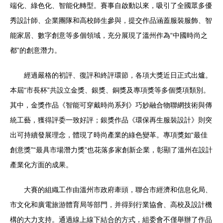
端化、綠色化、智能化轉型。賽事自啟動以來，吸引了全國眾多優
秀設計師、企業團隊和高校師生參與，提交作品涵蓋服裝服飾、智
能家居、數字創意等多個領域，充分展現了溫州作為“中國時尚之
都”的創意潛力。
經過嚴格的初評、復評和終評環節，各項大獎近日正式出爐。
本屆“市長杯”共設立金獎、銀獎、銅獎及專項獎等多個獎項類別。
其中，金獎作品《智能可穿戴時尚系列》巧妙融合物聯網技術與傳
統工藝，獲得評委一致好評；銀獎作品《環保再生服裝設計》則突
出可持續發展理念，體現了時尚產業的綠色變革。專項獎如“最佳
創意獎”“最具市場潛力獎”也花落多家創新企業，彰顯了溫州在設計
產業化方面的成果。
大賽的組織工作由溫州市政府牽頭，聯合市經濟和信息化局、
市文化和廣電旅游體育局等部門，并得到行業協會、高校及設計機
構的大力支持。通過線上線下結合的方式，組委會不僅舉辦了作品