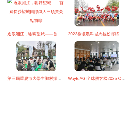
逐浪湘江，馳騁望城——首屆長沙望城國際鐵人三項賽亮點前瞻
2023楊凌農科城馬拉松賽將于4月9日鳴槍起跑，報名通道2月17日正式開啟
第三屆重慶市大學生鄉村振興創意大賽隆重開幕 承辦與管理并重，激發青春才智賦能鄉村
WaytoAGI全球黑客松2025 October圓滿落幕 全球創客齊聚，共燃AI創想火花