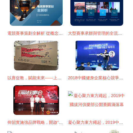
電競賽事策劃全解析 從概念到落地的專業指南
大型賽事承辦與管理的全流程宣傳策劃方案
以賽促教，賦能未來——上海藝術與設計教學競賽咨詢指南
2018中國健身企業核心競爭力下半場 王者之爭
仰韶實施強品牌戰略，開啟“文化仰韶”發展新篇章
凝心聚力東方繩起，2019中國拔河俱樂部公開賽圓滿落幕