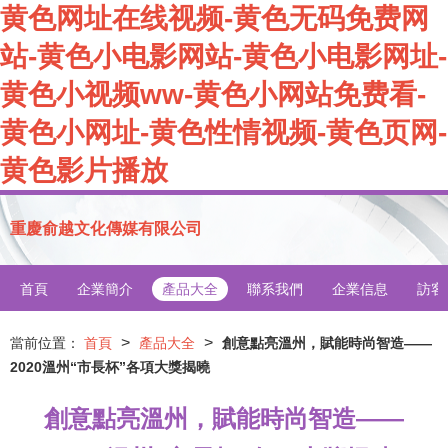
黄色网址在线视频-黄色无码免费网
站-黄色小电影网站-黄色小电影网址-
黄色小视频ww-黄色小网站免费看-
黄色小网址-黄色性情视频-黄色页网-
黄色影片播放
重慶俞越文化傳媒有限公司
首頁
企業簡介
產品大全
聯系我們
企業信息
訪客
>
>
當前位置：
首頁
產品大全
創意點亮溫州，賦能時尚智造——
2020溫州“市長杯”各項大獎揭曉
創意點亮溫州，賦能時尚智造——